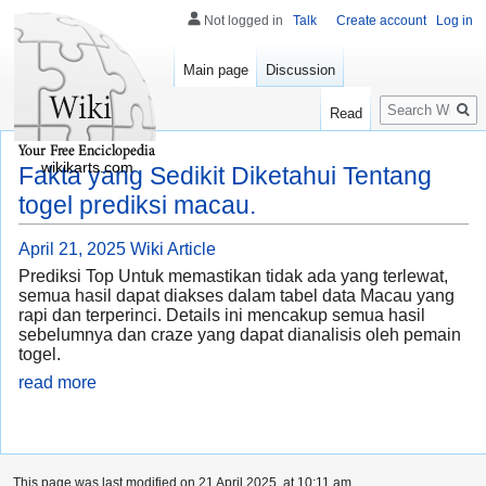
Not logged in
Talk
Create account
Log in
Main page
Discussion
Search
Read
wikikarts.com
Fakta yang Sedikit Diketahui Tentang
togel prediksi macau.
April 21, 2025
Wiki Article
Prediksi Top Untuk memastikan tidak ada yang terlewat,
semua hasil dapat diakses dalam tabel data Macau yang
rapi dan terperinci. Details ini mencakup semua hasil
sebelumnya dan craze yang dapat dianalisis oleh pemain
togel.
read more
This page was last modified on 21 April 2025, at 10:11 am.